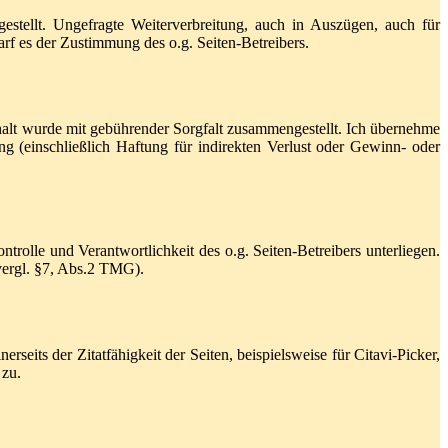
stellt. Ungefragte Weiterverbreitung, auch in Auszügen, auch für
arf es der Zustimmung des o.g. Seiten-Betreibers.
r Inhalt wurde mit gebührender Sorgfalt zusammengestellt. Ich übernehme
ng (einschließlich Haftung für indirekten Verlust oder Gewinn- oder
lle und Verantwortlichkeit des o.g. Seiten-Betreibers unterliegen.
(vergl. §7, Abs.2 TMG).
s der Zitatfähigkeit der Seiten, beispielsweise für Citavi-Picker,
 zu.